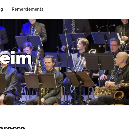
og
Remerciements
e
i
m
presse