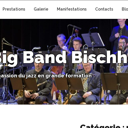
Prestations
Galerie
Manifestations
Contacts
Bl
B
i
g
B
a
n
d
B
i
s
c
h
h
p
a
s
s
i
o
n
d
u
j
a
z
z
e
n
g
r
a
n
d
e
f
o
r
m
a
t
i
o
n
Catégorie :