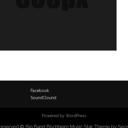
Facebook
SoundClound
Powered by WordPress
s reserved © Big Band Bischheim
Music Star Theme by Se