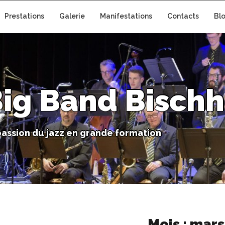
Prestations
Galerie
Manifestations
Contacts
Bl
B
i
g
B
a
n
d
B
i
s
c
h
h
p
a
s
s
i
o
n
d
u
j
a
z
z
e
n
g
r
a
n
d
e
f
o
r
m
a
t
i
o
n
Mois :
mars