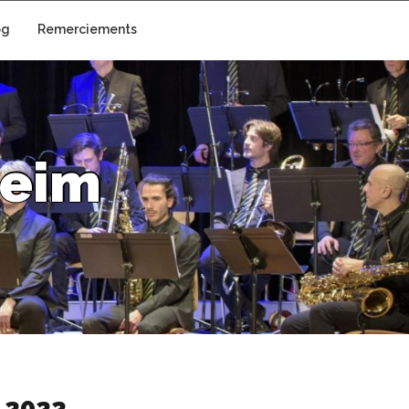
og
Remerciements
e
i
m
 2022