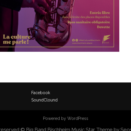
Facebook
SoundClound
Powered by WordPress
s reserved © Big Band Bischheim
Music Star Theme by Se